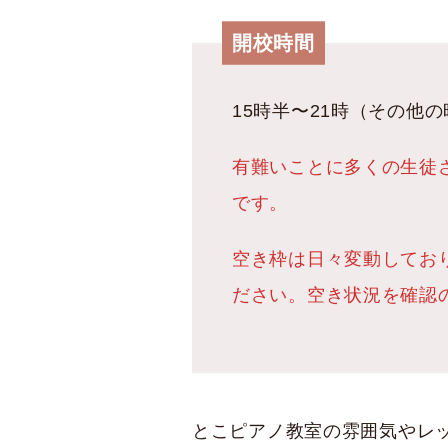
開校時間
開校時間
15時半〜21時（その他
有難いことに多くの生徒
です。
空き枠は日々変動してお
ださい。空き状況を確認
とこピアノ教室の雰囲気やレ