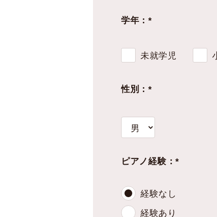
学年：*
未就学児
性別：*
ピアノ経験：*
経験なし
経験あり